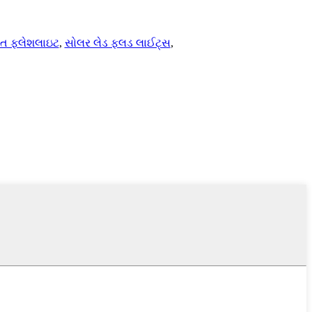
િત ફ્લેશલાઇટ
,
સોલર લેડ ફ્લડ લાઈટ્સ
,