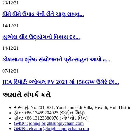
23/12/21
ધીમે ધીમે ઉપાડ કેવી રીતે ચાલુ રાખવું...
14/12/21
યુએસ સૌર ઉદ્યોગનો વિકાસ દર...
14/12/21
કોલસાના શ્રેષ્ઠ સંયોજનને પ્રોત્સાહન આપો a...
07/12/21
IEA રિપોર્ટ: ગ્લોબલ PV 2021 માં 156GW ઉમેરે છે!...
અમારો સંપર્ક કરો
સરનામું: No.201, #31, Youshanmeidi Villa, Hexuli, Huli Distri
ફોન: +86 13459204925 (જ્હોન લિયુ)
ફોન: +86 13123388978 (એલેનોર લિન)
ઇમેઇલ: john@brightsupplychain.com
ઇમેઇલ: eleanor@brightsupplychain.com