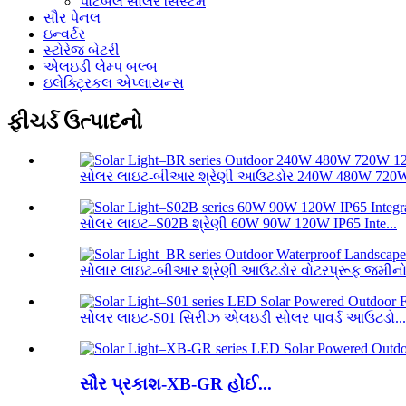
પોર્ટેબલ સોલર સિસ્ટમ
સૌર પેનલ
ઇન્વર્ટર
સ્ટોરેજ બેટરી
એલઇડી લેમ્પ બલ્બ
ઇલેક્ટ્રિકલ એપ્લાયન્સ
ફીચર્ડ ઉત્પાદનો
સોલર લાઇટ-બીઆર શ્રેણી આઉટડોર 240W 480W 720W 
સોલર લાઇટ–S02B શ્રેણી 60W 90W 120W IP65 Inte...
સોલાર લાઇટ-બીઆર શ્રેણી આઉટડોર વોટરપ્રૂફ જમીનો.
સોલર લાઇટ-S01 સિરીઝ એલઇડી સોલર પાવર્ડ આઉટડો...
સૌર પ્રકાશ-XB-GR હોઈ...