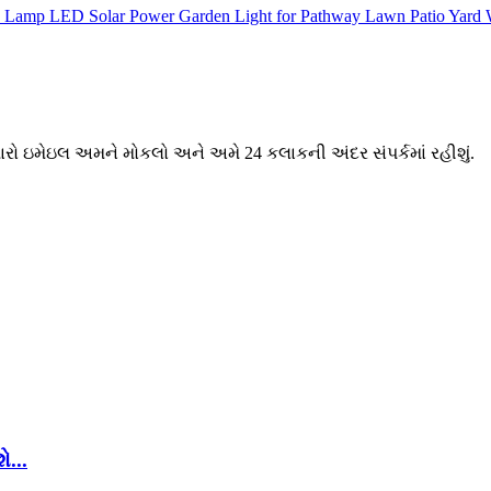
મારો ઇમેઇલ અમને મોકલો અને અમે 24 કલાકની અંદર સંપર્કમાં રહીશું.
...