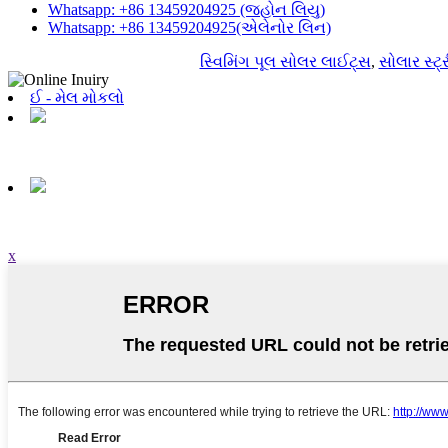
Whatsapp: +86 13459204925 (જ્હોન લિયુ)
Whatsapp: +86 13459204925(એલેનોર લિન)
સ્વિમિંગ પૂલ સોલર લાઈટ્સ
,
સોલાર સ્ટ
ઈ - મેલ મોકલો
x