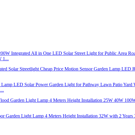
1...
..