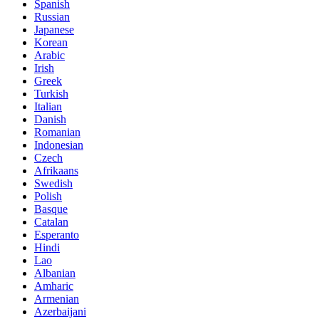
Spanish
Russian
Japanese
Korean
Arabic
Irish
Greek
Turkish
Italian
Danish
Romanian
Indonesian
Czech
Afrikaans
Swedish
Polish
Basque
Catalan
Esperanto
Hindi
Lao
Albanian
Amharic
Armenian
Azerbaijani