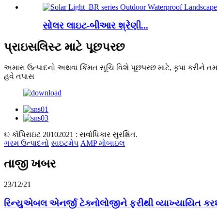
સોલર લાઇટ-બીઆર શ્રેણી...
પ્રાઇસલિસ્ટ માટે પૂછપરછ
અમારા ઉત્પાદનો અથવા કિંમત સૂચિ વિશે પૂછપરછ માટે, કૃપા કરીને ત
હવે તપાસ
© કૉપિરાઇટ 20102021 : સર્વાધિકાર સુરક્ષિત.
ગરમ ઉત્પાદનો
સાઇટમેપ
AMP મોબાઇલ
તાજી ખબર
23/12/21
રિન્યુએબલ એનર્જી ટેક્નોલોજીને ફરીથી વ્યાખ્યાયિત કરશે