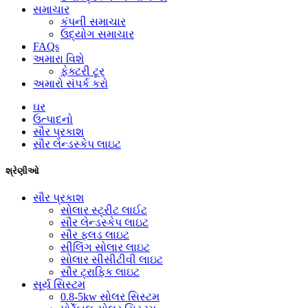
સમાચાર
કંપની સમાચાર
ઉદ્યોગ સમાચાર
FAQs
અમારા વિશે
ફેક્ટરી ટૂર
અમારો સંપર્ક કરો
ઘર
ઉત્પાદનો
સૌર પ્રકાશ
સૌર લેન્ડસ્કેપ લાઇટ
શ્રેણીઓ
સૌર પ્રકાશ
સોલાર સ્ટ્રીટ લાઈટ
સૌર લેન્ડસ્કેપ લાઇટ
સૌર ફ્લડ લાઇટ
સીલિંગ સોલાર લાઇટ
સોલાર સીસીટીવી લાઇટ
સૌર ટ્રાફિક લાઇટ
સૂર્ય સિસ્ટમ
0.8-5kw સોલર સિસ્ટમ