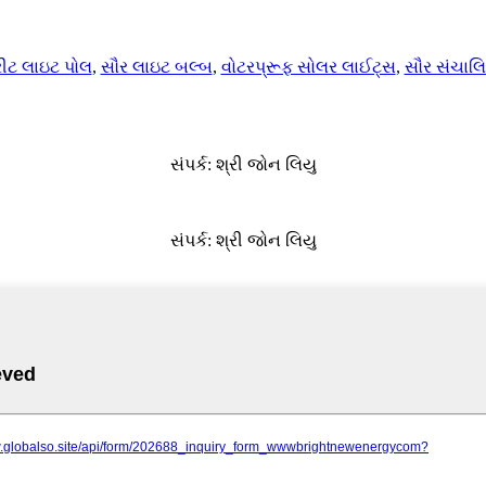
્રીટ લાઇટ પોલ
,
સૌર લાઇટ બલ્બ
,
વોટરપ્રૂફ સોલર લાઈટ્સ
,
સૌર સંચાલ
સંપર્ક: શ્રી જોન લિયુ
સંપર્ક: શ્રી જોન લિયુ