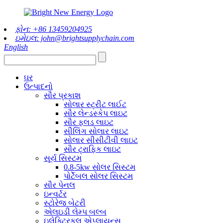
ફોન: +86 13459204925
ઇમેઇલ: john@brightsupplychain.com
English
ઘર
ઉત્પાદનો
સૌર પ્રકાશ
સોલાર સ્ટ્રીટ લાઈટ
સૌર લેન્ડસ્કેપ લાઇટ
સૌર ફ્લડ લાઇટ
સીલિંગ સોલાર લાઇટ
સોલાર સીસીટીવી લાઇટ
સૌર ટ્રાફિક લાઇટ
સૂર્ય સિસ્ટમ
0.8-5kw સોલર સિસ્ટમ
પોર્ટેબલ સોલર સિસ્ટમ
સૌર પેનલ
ઇન્વર્ટર
સ્ટોરેજ બેટરી
એલઇડી લેમ્પ બલ્બ
ઇલેક્ટ્રિકલ એપ્લાયન્સ