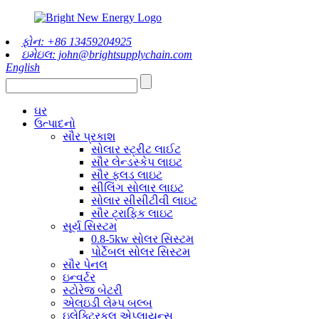
ફોન: +86 13459204925
ઇમેઇલ: john@brightsupplychain.com
English
ઘર
ઉત્પાદનો
સૌર પ્રકાશ
સોલાર સ્ટ્રીટ લાઈટ
સૌર લેન્ડસ્કેપ લાઇટ
સૌર ફ્લડ લાઇટ
સીલિંગ સોલાર લાઇટ
સોલાર સીસીટીવી લાઇટ
સૌર ટ્રાફિક લાઇટ
સૂર્ય સિસ્ટમ
0.8-5kw સોલર સિસ્ટમ
પોર્ટેબલ સોલર સિસ્ટમ
સૌર પેનલ
ઇન્વર્ટર
સ્ટોરેજ બેટરી
એલઇડી લેમ્પ બલ્બ
ઇલેક્ટ્રિકલ એપ્લાયન્સ