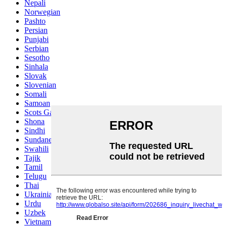
Nepali
Norwegian
Pashto
Persian
Punjabi
Serbian
Sesotho
Sinhala
Slovak
Slovenian
Somali
Samoan
Scots Gaelic
Shona
Sindhi
Sundanese
Swahili
Tajik
Tamil
Telugu
Thai
Ukrainian
Urdu
Uzbek
Vietnamese