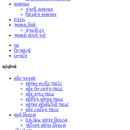
સમાચાર
કંપની સમાચાર
ઉદ્યોગ સમાચાર
FAQs
અમારા વિશે
ફેક્ટરી ટૂર
અમારો સંપર્ક કરો
ઘર
ઉત્પાદનો
ઇન્વર્ટર
શ્રેણીઓ
સૌર પ્રકાશ
સોલાર સ્ટ્રીટ લાઈટ
સૌર લેન્ડસ્કેપ લાઇટ
સૌર ફ્લડ લાઇટ
સીલિંગ સોલાર લાઇટ
સોલાર સીસીટીવી લાઇટ
સૌર ટ્રાફિક લાઇટ
સૂર્ય સિસ્ટમ
0.8-5kw સોલર સિસ્ટમ
પોર્ટેબલ સોલર સિસ્ટમ