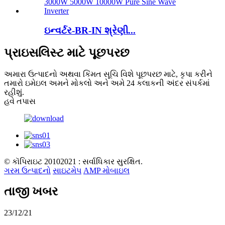
ઇન્વર્ટર-BR-IN શ્રેણી...
પ્રાઇસલિસ્ટ માટે પૂછપરછ
અમારા ઉત્પાદનો અથવા કિંમત સૂચિ વિશે પૂછપરછ માટે, કૃપા કરીને
તમારો ઇમેઇલ અમને મોકલો અને અમે 24 કલાકની અંદર સંપર્કમાં
રહીશું.
હવે તપાસ
© કૉપિરાઇટ 20102021 : સર્વાધિકાર સુરક્ષિત.
ગરમ ઉત્પાદનો
સાઇટમેપ
AMP મોબાઇલ
તાજી ખબર
23/12/21