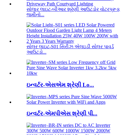
સોલાર લાઇટ-બીઆર શ્રેણી આઉટડોર વોટરપ્રૂફ
જમીનો...
સોલર લાઇટ-S01 સિરીઝ એલઇડી સોલર પાવર્ડ
આઉટડો...
ઇન્વર્ટર-એસએમ શ્રેણી Lo...
ઇન્વર્ટર-એમપીએસ શ્રેણી પી...