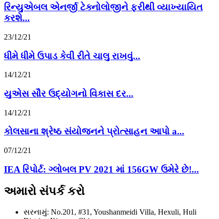
રિન્યુએબલ એનર્જી ટેક્નોલોજીને ફરીથી વ્યાખ્યાયિત
કરશે...
23/12/21
ધીમે ધીમે ઉપાડ કેવી રીતે ચાલુ રાખવું...
14/12/21
યુએસ સૌર ઉદ્યોગનો વિકાસ દર...
14/12/21
કોલસાના શ્રેષ્ઠ સંયોજનને પ્રોત્સાહન આપો a...
07/12/21
IEA રિપોર્ટ: ગ્લોબલ PV 2021 માં 156GW ઉમેરે છે!...
અમારો સંપર્ક કરો
સરનામું: No.201, #31, Youshanmeidi Villa, Hexuli, Huli