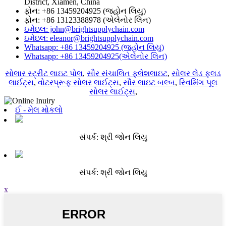
District, Xiamen, China
ફોન: +86 13459204925 (જ્હોન લિયુ)
ફોન: +86 13123388978 (એલેનોર લિન)
ઇમેઇલ: john@brightsupplychain.com
ઇમેઇલ: eleanor@brightsupplychain.com
Whatsapp: +86 13459204925 (જ્હોન લિયુ)
Whatsapp: +86 13459204925(એલેનોર લિન)
સોલાર સ્ટ્રીટ લાઇટ પોલ
,
સૌર સંચાલિત ફ્લેશલાઇટ
,
સોલર લેડ ફ્લડ
લાઈટ્સ
,
વોટરપ્રૂફ સોલર લાઈટ્સ
,
સૌર લાઇટ બલ્બ
,
સ્વિમિંગ પૂલ
સોલર લાઈટ્સ
,
ઈ - મેલ મોકલો
સંપર્ક: શ્રી જોન લિયુ
સંપર્ક: શ્રી જોન લિયુ
x