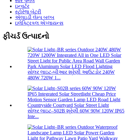
સૌર પેનલ
ઇન્વર્ટર
સ્ટોરેજ બેટરી
એલઇડી લેમ્પ બલ્બ
ઇલેક્ટ્રિકલ એપ્લાયન્સ
ફીચર્ડ ઉત્પાદનો
સોલર લાઇટ-બીઆર શ્રેણી આઉટડોર 240W
480W 720W 1...
સોલર લાઇટ–S02B શ્રેણી 60W 90W 120W IP65
Inte...