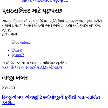
સોલર લાઇટ-S01 શ્રેણી...
પ્રાઇસલિસ્ટ માટે પૂછપરછ
અમારા ઉત્પાદનો અથવા કિંમત સૂચિ વિશે પૂછપરછ માટે, કૃપા કરીને
તમારો ઇમેઇલ અમને મોકલો અને અમે 24 કલાકની અંદર સંપર્કમાં
રહીશું.
હવે તપાસ
© કૉપિરાઇટ 20102021 : સર્વાધિકાર સુરક્ષિત.
ગરમ ઉત્પાદનો
સાઇટમેપ
AMP મોબાઇલ
તાજી ખબર
23/12/21
રિન્યુએબલ એનર્જી ટેક્નોલોજીને ફરીથી વ્યાખ્યાયિત
કરશે...