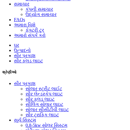
સમાચાર
કંપની સમાચાર
ઉદ્યોગ સમાચાર
FAQs
અમારા વિશે
ફેક્ટરી ટૂર
અમારો સંપર્ક કરો
ઘર
ઉત્પાદનો
સૌર પ્રકાશ
સૌર ફ્લડ લાઇટ
શ્રેણીઓ
સૌર પ્રકાશ
સોલાર સ્ટ્રીટ લાઈટ
સૌર લેન્ડસ્કેપ લાઇટ
સૌર ફ્લડ લાઇટ
સીલિંગ સોલાર લાઇટ
સોલાર સીસીટીવી લાઇટ
સૌર ટ્રાફિક લાઇટ
સૂર્ય સિસ્ટમ
0.8-5kw સોલર સિસ્ટમ