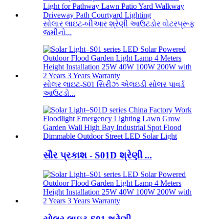
સોલાર લાઇટ-બીઆર શ્રેણી આઉટડોર વોટરપ્રૂફ
જમીનો...
સોલર લાઇટ-S01 સિરીઝ એલઇડી સોલર પાવર્ડ
આઉટડો...
સૌર પ્રકાશ - S01D શ્રેણી ...