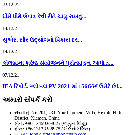
23/12/21
ધીમે ધીમે ઉપાડ કેવી રીતે ચાલુ રાખવું...
14/12/21
યુએસ સૌર ઉદ્યોગનો વિકાસ દર...
14/12/21
કોલસાના શ્રેષ્ઠ સંયોજનને પ્રોત્સાહન આપો a...
07/12/21
IEA રિપોર્ટ: ગ્લોબલ PV 2021 માં 156GW ઉમેરે છે!...
અમારો સંપર્ક કરો
સરનામું: No.201, #31, Youshanmeidi Villa, Hexuli, Huli
District, Xiamen, China
ફોન: +86 13459204925 (જ્હોન લિયુ)
ફોન: +86 13123388978 (એલેનોર લિન)
ઇમેઇલ: john@brightsupplychain.com