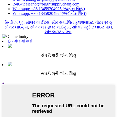
ઇમેઇલ: eleanor@brightsupplychain.com
Whatsapp: +86 13459204925 (જ્હોન લિયુ)
Whatsapp: +86 13459204925(એલેનોર લિન)
સ્વિમિંગ પૂલ સોલર લાઈટ્સ
,
સૌર સંચાલિત ફ્લેશલાઇટ
,
વોટરપ્રૂફ
સોલર લાઈટ્સ
,
સોલર લેડ ફ્લડ લાઈટ્સ
,
સોલાર સ્ટ્રીટ લાઇટ પોલ
,
સૌર લાઇટ બલ્બ
,
ઈ - મેલ મોકલો
સંપર્ક: શ્રી જોન લિયુ
સંપર્ક: શ્રી જોન લિયુ
x