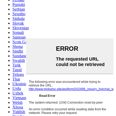
Punjabi
Serbian
Sesotho
Sinhala
Slovak
Slovenian
Somali
Samoan
Scots Gaelic
Shona
Sindhi
Sundanese
Swahili
Tajik
Tamil
Telugu
Thai
Ukrainian
Urdu
Uzbek
Vietnamese
Welsh
Xhosa
Yiddish