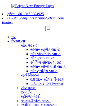
ફોન: +86 13459204925
ઇમેઇલ: john@brightsupplychain.com
English
ઘર
ઉત્પાદનો
સૌર પ્રકાશ
સોલાર સ્ટ્રીટ લાઈટ
સૌર લેન્ડસ્કેપ લાઇટ
સૌર ફ્લડ લાઇટ
સીલિંગ સોલાર લાઇટ
સોલાર સીસીટીવી લાઇટ
સૌર ટ્રાફિક લાઇટ
સૂર્ય સિસ્ટમ
0.8-5kw સોલર સિસ્ટમ
પોર્ટેબલ સોલર સિસ્ટમ
સૌર પેનલ
ઇન્વર્ટર
સ્ટોરેજ બેટરી
એલઇડી લેમ્પ બલ્બ
ઇલેક્ટ્રિકલ એપ્લાયન્સ